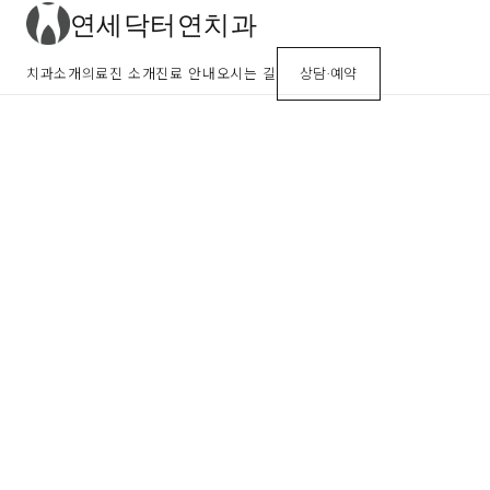
연세닥터연치과
치과소개
의료진 소개
진료 안내
오시는 길
상담·예약