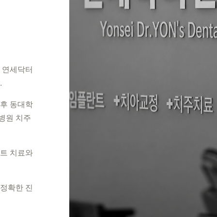
. 연세닥터
.
후 동대학
병원 치주
트 치료와
정확한 진